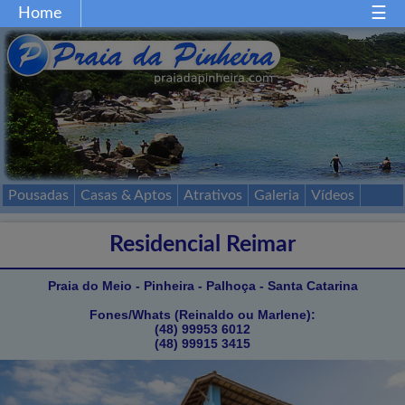
Home
Home
Gastronomia
Restaurantes
Comércio
Festas
Esportes
Mapa
Acessos
Pousadas
Casas & Aptos
Atrativos
Galeria
Vídeos
Passeios
Contato
Residencial Reimar
Praia do Meio - Pinheira - Palhoça - Santa Catarina
Fones/Whats (Reinaldo ou Marlene):
(48) 99953 6012
(48) 99915 3415