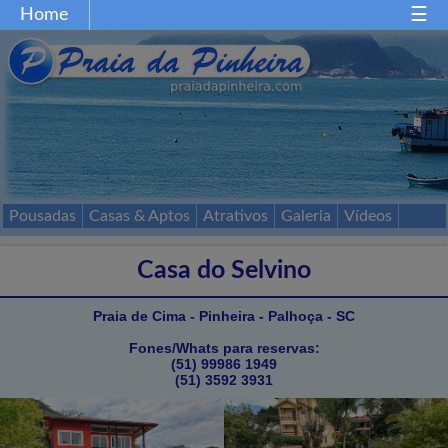
Home
Home
Gastronomia
Restaurantes
Comércio
Festas
Esportes
Mapa
Acessos
Pousadas
Casas & Aptos
Atrativos
Galeria
Vídeos
Passeios
Contato
Casa do Selvino
Praia de Cima - Pinheira - Palhoça - SC
Fones/Whats para reservas:
(51) 99986 1949
(51) 3592 3931