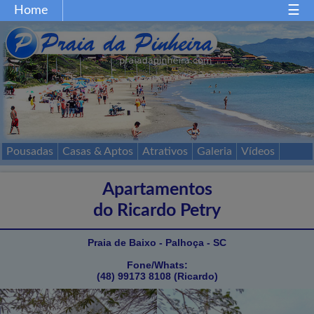
Home
Home
Gastronomia
Restaurantes
Comércio
Festas
Esportes
Mapa
Acessos
Pousadas
Casas & Aptos
Atrativos
Galeria
Vídeos
Passeios
Contato
Apartamentos
do Ricardo Petry
Praia de Baixo - Palhoça - SC
Fone/Whats:
(48) 99173 8108 (Ricardo)