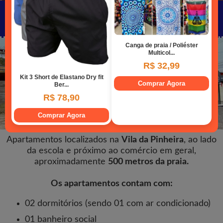
Apartamentos na Rua Aderbal Ramos da
Silva
Apartamentos localizados na
Vila da Pinheira
, ao lado
da escola e próximo ao comércio em geral,
aproximadamente
500 metros da praia.
Os apartamentos contam com:
02 dormitórios (sendo 01 com ar condicionado)
01 banheiro social