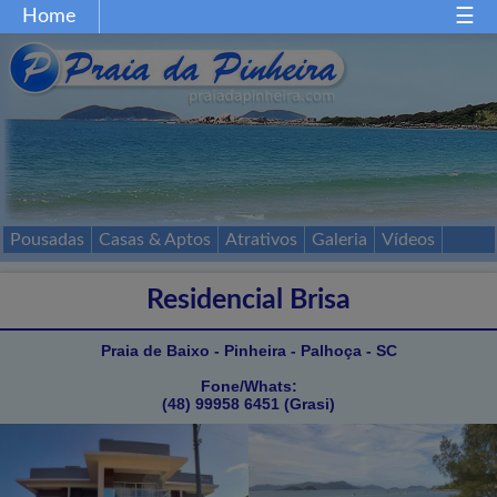
Home
Home
Gastronomia
Restaurantes
Comércio
Festas
Esportes
Mapa
Acessos
Pousadas
Casas & Aptos
Atrativos
Galeria
Vídeos
Passeios
Contato
Residencial Brisa
Praia de Baixo - Pinheira - Palhoça - SC
Fone/Whats:
(48) 99958 6451 (Grasi)