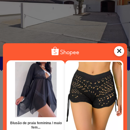
Estacionamento
Morada II
Amplo sobrado com 03 quartos de casal (sendo
01 suíte) que pode acomodar de 06 até 14
pessoas
03 Camas de casal (uma em cada quarto)
01 Bicama na sala
01 Bicama na suíte
01 Beliche em um dos quartos de casal + 02