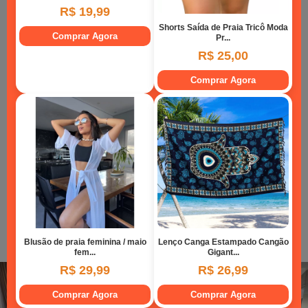
beliches no outro quarto de casal
03 Banheiros
Estacionamento privativo e exclusivo para pelo
menos 04 veículos dentro do pátio
Ampla cozinha com churrasqueira e vista para o
mar
Área para refeições com mesa para acomodar
14 pessoas sentadas com espaço e conforto
Área de serviço com tanque e máquina de lavar
roupas
Varanda com vista para o mar
Acesso exclusivo para a praia
OBS.: A suíte possui uma belíssima vista para o mar.