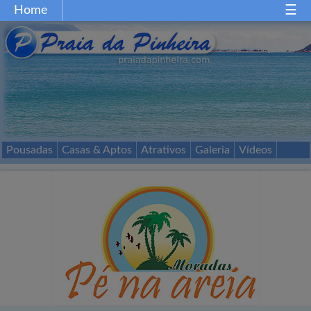
Home
Home
Gastronomia
Restaurantes
Comércio
Festas
Esportes
Mapa
Acessos
Pousadas
Casas & Aptos
Atrativos
Galeria
Vídeos
Passeios
Contato