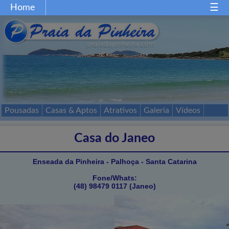
Home
Home
Gastronomia
Restaurantes
Comércio
Festas
Esportes
Mapa
Acessos
Pousadas
Casas & Aptos
Atrativos
Galeria
Vídeos
Passeios
Contato
Casa do Janeo
Enseada da Pinheira - Palhoça - Santa Catarina
Fone/Whats:
(48) 98479 0117 (Janeo)