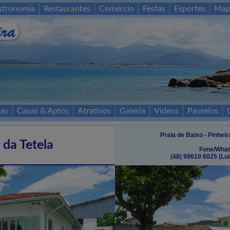
stronomia
Restaurantes
Comércio
Festas
Esportes
Map
as
Casas & Aptos
Atrativos
Galeria
Vídeos
Passeios
Praia de Baixo - Pinheir
 da Tetela
Fone/What
(48) 99610 6025 (Lu