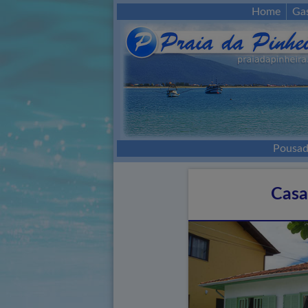
Home
Ga
Pousad
Casa