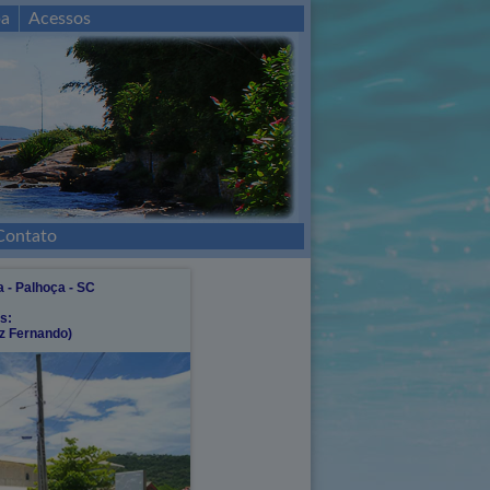
a
Acessos
Contato
a - Palhoça - SC
s:
iz Fernando)