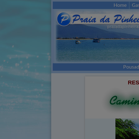
Home
Ga
Pousad
RES