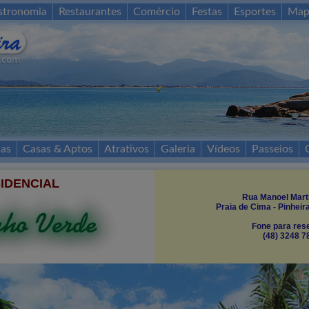
stronomia
Restaurantes
Comércio
Festas
Esportes
Map
as
Casas & Aptos
Atrativos
Galeria
Vídeos
Passeios
IDENCIAL
Rua Manoel Marti
Praia de Cima - Pinheir
Fone para res
(48) 3248 7