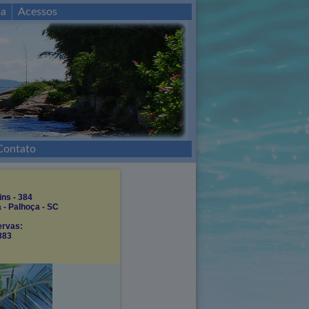
a
Acessos
Contato
ns - 384
a - Palhoça - SC
ervas:
883