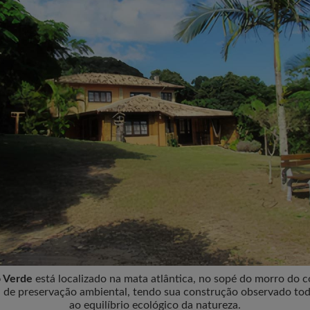
o Verde
está localizado na mata atlântica, no sopé do morro do 
 de preservação ambiental, tendo sua construção observado tod
ao equilíbrio ecológico da natureza.