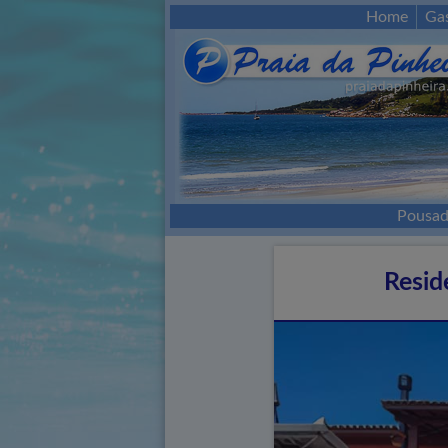
Home
Ga
Pousad
Resid