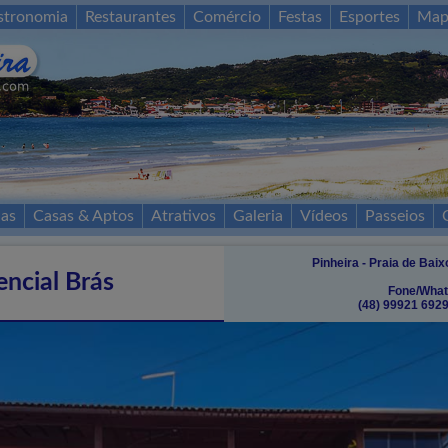
stronomia
Restaurantes
Comércio
Festas
Esportes
Map
as
Casas & Aptos
Atrativos
Galeria
Vídeos
Passeios
Pinheira - Praia de Baix
encial Brás
Fone/What
(48) 99921 6929