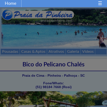
Home
Home
Gastronomia
Restaurantes
Comércio
Festas
Esportes
Mapa
Acessos
Pousadas
Casas & Aptos
Atrativos
Galeria
Vídeos
Passeios
Contato
Bico do Pelicano Chalés
Praia de Cima - Pinheira - Palhoça - SC
Fone/Whats:
(51) 98184 7668 (Rosi)