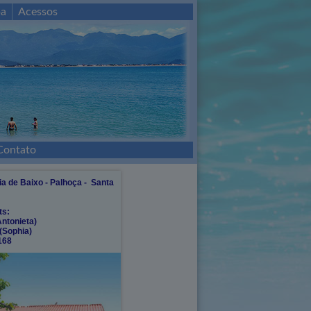
a
Acessos
Contato
aia de Baixo - Palhoça - Santa
ts:
Antonieta)
(Sophia)
168