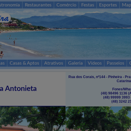
stronomia
Restaurantes
Comércio
Festas
Esportes
Map
as
Casas & Aptos
Atrativos
Galeria
Vídeos
Passeios
Rua dos Corais, nº144 - Pinheira - Pr
Catarina
a Antonieta
Fones/Wha
(48) 98496 1136 (
(48) 99999 3993 
(48) 3242 2