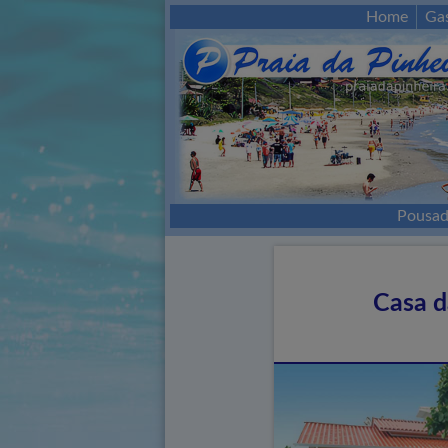
Home
Ga
Pousad
Casa d