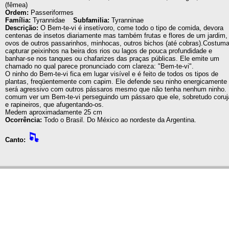
(fêmea)
Ordem:
Passeriformes
Família:
Tyrannidae
Subfamilia:
Tyranninae
Descrição:
O Bem-te-vi é insetívoro, come todo o tipo de comida, devora
centenas de insetos diariamente mas também frutas e flores de um jardim,
ovos de outros passarinhos, minhocas, outros bichos (até cobras).Costum
capturar peixinhos na beira dos rios ou lagos de pouca profundidade e
banhar-se nos tanques ou chafarizes das praças públicas. Ele emite um
chamado no qual parece pronunciado com clareza: "Bem-te-vi".
O ninho do Bem-te-vi fica em lugar visível e é feito de todos os tipos de
plantas, freqüentemente com capim. Ele defende seu ninho energicamente
será agressivo com outros pássaros mesmo que não tenha nenhum ninho.
comum ver um Bem-te-vi perseguindo um pássaro que ele, sobretudo coruj
e rapineiros, que afugentando-os.
Medem aproximadamente 25 cm
Ocorrência:
Todo o Brasil. Do México ao nordeste da Argentina.
Canto: