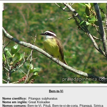
Bem-te-Vi
Nome científico:
Pitangus sulphuratus
Nome em inglês:
Great Kiskadee
Nomes comuns:
Bem-te-Vi, Pituã, Bem-te-vi-de-coria, Pitanguá, Siririca